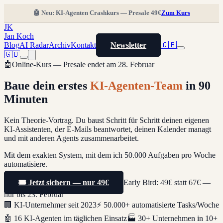
🤖 Neu: KI-Agenten Crashkurs — Presale 49€
Zum Kurs
JK
Jan Koch
Blog
AI Radar
Archiv
Kontakt
Newsletter
🇬🇧
🇬🇧
🤖
Online-Kurs — Presale endet am 28. Februar
Baue dein erstes
KI-Agenten-Team
in 90
Minuten
Kein Theorie-Vortrag. Du baust Schritt für Schritt deinen eigenen
KI-Assistenten, der E-Mails beantwortet, deinen Kalender managt
und mit anderen Agents zusammenarbeitet.
Mit dem exakten System, mit dem ich 50.000 Aufgaben pro Woche
automatisiere.
🎟️ Jetzt sichern — nur 49€
Early Bird: 49€ statt 67€ —
nur bis 23. Februar
🏢 KI-Unternehmer seit 2023
⚡ 50.000+ automatisierte Tasks/Woche
🤖 16 KI-Agenten im täglichen Einsatz
🏭 30+ Unternehmen in 10+