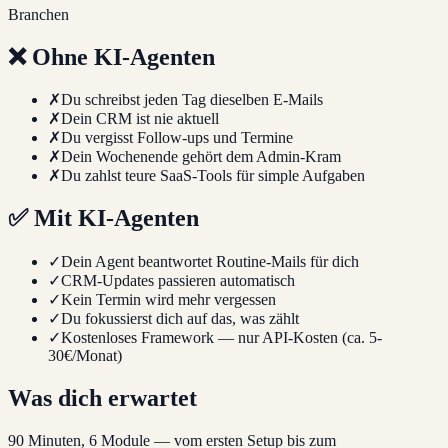
Branchen
❌ Ohne KI-Agenten
✗
Du schreibst jeden Tag dieselben E-Mails
✗
Dein CRM ist nie aktuell
✗
Du vergisst Follow-ups und Termine
✗
Dein Wochenende gehört dem Admin-Kram
✗
Du zahlst teure SaaS-Tools für simple Aufgaben
✅ Mit KI-Agenten
✓
Dein Agent beantwortet Routine-Mails für dich
✓
CRM-Updates passieren automatisch
✓
Kein Termin wird mehr vergessen
✓
Du fokussierst dich auf das, was zählt
✓
Kostenloses Framework — nur API-Kosten (ca. 5-
30€/Monat)
Was dich erwartet
90 Minuten, 6 Module — vom ersten Setup bis zum