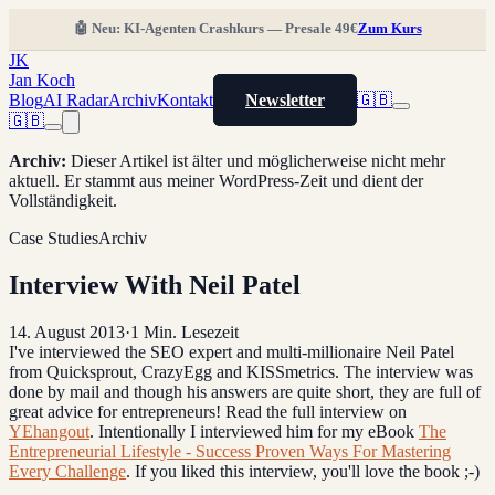
🤖 Neu: KI-Agenten Crashkurs — Presale 49€
Zum Kurs
JK
Jan Koch
Blog
AI Radar
Archiv
Kontakt
Newsletter
🇬🇧
🇬🇧
Archiv
:
Dieser Artikel ist älter und möglicherweise nicht mehr
aktuell. Er stammt aus meiner WordPress-Zeit und dient der
Vollständigkeit.
Case Studies
Archiv
Interview With Neil Patel
14. August 2013
·
1
Min. Lesezeit
I've interviewed the SEO expert and multi-millionaire Neil Patel
from Quicksprout, CrazyEgg and KISSmetrics. The interview was
done by mail and though his answers are quite short, they are full of
great advice for entrepreneurs! Read the full interview on
YEhangout
. Intentionally I interviewed him for my eBook
The
Entrepreneurial Lifestyle - Success Proven Ways For Mastering
Every Challenge
. If you liked this interview, you'll love the book ;-)