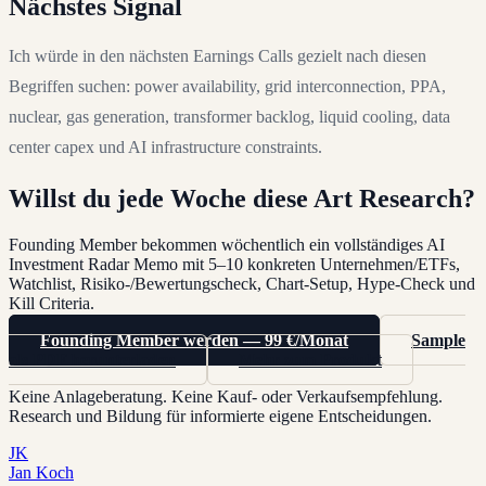
Nächstes Signal
Ich würde in den nächsten Earnings Calls gezielt nach diesen
Begriffen suchen: power availability, grid interconnection, PPA,
nuclear, gas generation, transformer backlog, liquid cooling, data
center capex und AI infrastructure constraints.
Willst du jede Woche diese Art Research?
Founding Member bekommen wöchentlich ein vollständiges AI
Investment Radar Memo mit 5–10 konkreten Unternehmen/ETFs,
Watchlist, Risiko-/Bewertungscheck, Chart-Setup, Hype-Check und
Kill Criteria.
Founding Member werden — 99 €/Monat
Sample
als PDF herunterladen
Mehr zum Produkt
Keine Anlageberatung. Keine Kauf- oder Verkaufsempfehlung.
Research und Bildung für informierte eigene Entscheidungen.
JK
Jan Koch