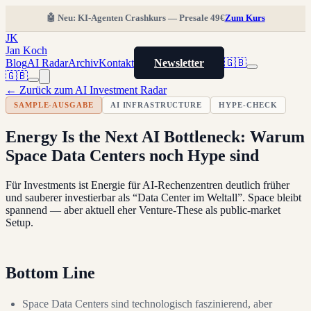
🤖 Neu: KI-Agenten Crashkurs — Presale 49€
Zum Kurs
JK
Jan Koch
Blog
AI Radar
Archiv
Kontakt
Newsletter
🇬🇧
🇬🇧
← Zurück zum AI Investment Radar
SAMPLE-AUSGABE
AI INFRASTRUCTURE
HYPE-CHECK
Energy Is the Next AI Bottleneck: Warum
Space Data Centers noch Hype sind
Für Investments ist Energie für AI-Rechenzentren deutlich früher
und sauberer investierbar als “Data Center im Weltall”. Space bleibt
spannend — aber aktuell eher Venture-These als public-market
Setup.
Bottom Line
Space Data Centers sind technologisch faszinierend, aber