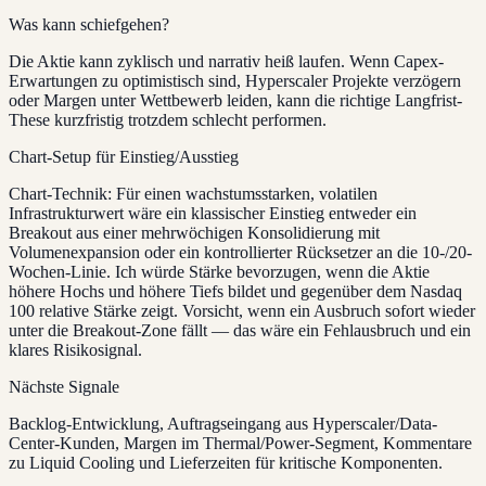
Was kann schiefgehen?
Die Aktie kann zyklisch und narrativ heiß laufen. Wenn Capex-
Erwartungen zu optimistisch sind, Hyperscaler Projekte verzögern
oder Margen unter Wettbewerb leiden, kann die richtige Langfrist-
These kurzfristig trotzdem schlecht performen.
Chart-Setup für Einstieg/Ausstieg
Chart-Technik: Für einen wachstumsstarken, volatilen
Infrastrukturwert wäre ein klassischer Einstieg entweder ein
Breakout aus einer mehrwöchigen Konsolidierung mit
Volumenexpansion oder ein kontrollierter Rücksetzer an die 10-/20-
Wochen-Linie. Ich würde Stärke bevorzugen, wenn die Aktie
höhere Hochs und höhere Tiefs bildet und gegenüber dem Nasdaq
100 relative Stärke zeigt. Vorsicht, wenn ein Ausbruch sofort wieder
unter die Breakout-Zone fällt — das wäre ein Fehlausbruch und ein
klares Risikosignal.
Nächste Signale
Backlog-Entwicklung, Auftragseingang aus Hyperscaler/Data-
Center-Kunden, Margen im Thermal/Power-Segment, Kommentare
zu Liquid Cooling und Lieferzeiten für kritische Komponenten.