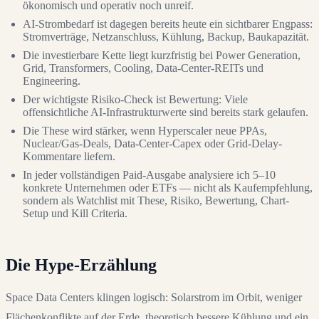
ökonomisch und operativ noch unreif.
AI-Strombedarf ist dagegen bereits heute ein sichtbarer Engpass:
Stromverträge, Netzanschluss, Kühlung, Backup, Baukapazität.
Die investierbare Kette liegt kurzfristig bei Power Generation,
Grid, Transformers, Cooling, Data-Center-REITs und
Engineering.
Der wichtigste Risiko-Check ist Bewertung: Viele
offensichtliche AI-Infrastrukturwerte sind bereits stark gelaufen.
Die These wird stärker, wenn Hyperscaler neue PPAs,
Nuclear/Gas-Deals, Data-Center-Capex oder Grid-Delay-
Kommentare liefern.
In jeder vollständigen Paid-Ausgabe analysiere ich 5–10
konkrete Unternehmen oder ETFs — nicht als Kaufempfehlung,
sondern als Watchlist mit These, Risiko, Bewertung, Chart-
Setup und Kill Criteria.
Die Hype-Erzählung
Space Data Centers klingen logisch: Solarstrom im Orbit, weniger
Flächenkonflikte auf der Erde, theoretisch bessere Kühlung und ein